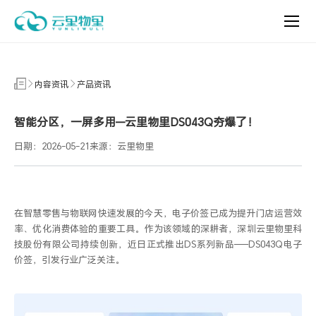
内
容
资
讯
内容资讯
产品资讯
智能分区，一屏多用—云里物里DS043Q夯爆了！
日期：2026-05-21
来源：云里物里
在智慧零售与物联网快速发展的今天，电子价签已成为提升门店运营效
率、优化消费体验的重要工具。作为该领域的深耕者，深圳
云里物里
科
技股份有限公司持续创新，近日正式推出
DS
系列新品——
DS043Q
电子
价签，引发行业广泛关注。