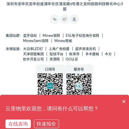
深圳市龙华区龙华街道清华社区清龙路6号港之龙科技园科技孵化中心3
层
集团站群：
蓝牙信标
Minew官网
ESL电子标签海外官网
MinewSemi官网
Minew商城
友情链接：
大功率LED灯
上海广告拍摄
超声波清洗机
天津钢管集团
短信平台
收库存
手术器械
木方
软件开发公司
资源网
ISO认证
订阅号
服务号
×
云里物里欢迎您，请问有什么可以帮您？
Copyright © 2025
深圳云里物里科技股份有限公司版权所有
粤ICP备17150827号
在线咨询
快速报价
在线咨询
获取报价
隐私政策
法律声明
网站地图
粤公网安备44030002004248