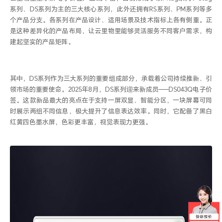
系列、
DS
系列为主的三大核心系列，此外还拥有
RS
系列、
PM
系列等多
个产品分支。各系列在产品设计、适用场景及技术指标上各有侧重。正
是这种差异化的产品布局，让云里物里能够灵活服务不同客户需求，构
建起坚实的产品矩阵。
其中，
DS
系列作为三大系列的重要组成部分，承载着公司持续推新、引
领市场的重要使命。
2025
年
8
月，
DS
系列迎来新成员——
DS043Q
电子价
签。这款新品最大的亮点在于支持一屏双显、智能分区，一块屏幕可同
时展示两组不同信息，极大提升了信息表达效率。同时，它配备了黑白
红黄四色墨水屏，色彩更丰富，视觉表现力更强。