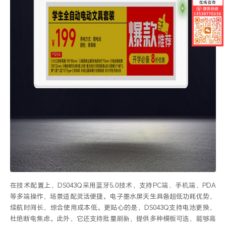
在技术配置上，
DS043Q
采用蓝牙
5.0
技术，支持
PC
端、手机端、
PDA
等多端操作，场景适配灵活便捷。电子墨水屏天生具备超低功耗优势，
续航时间长，综合使用成本低。更贴心的是，
DS043Q
支持电池更换，
杜绝断电焦虑。此外，它还支持批量刷新，提供多种模板可选，能够高