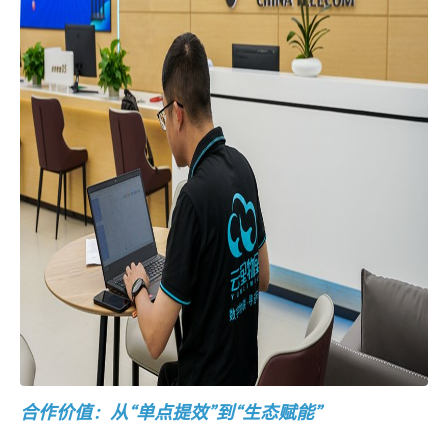
合作价值：从
“
单点提效
”
到
“
生态赋能
”