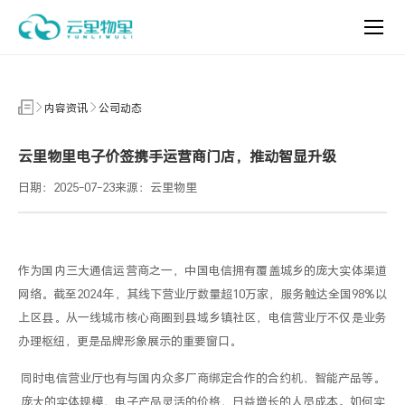
内
容
资
讯
内容资讯
公司动态
云里物里电子价签携手运营商门店，推动智显升级
日期：2025-07-23
来源：云里物里
作为国内三大通信运营商之一，中国电信拥有覆盖城乡的庞大实体渠道
网络。截至
2024
年，其线下营业厅数量超
10
万家，服务触达全国
98%
以
上区县。从一线城市核心商圈到县域乡镇社区，电信营业厅不仅是业务
办理枢纽，更是品牌形象展示的重要窗口。
同时电信营业厅也有与国内众多厂商绑定合作的合约机、智能产品等。
庞大的实体规模，
电子产品灵活的价格，日益增长的人员成本。
如何实