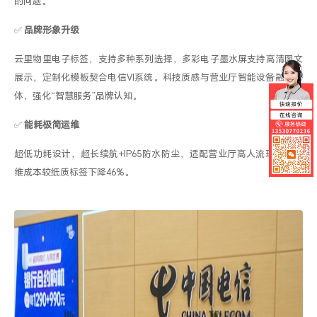
的问题。
✅
品牌形象升级
云里物里
电子标签
，支持多种系列选择，多彩
电子墨水屏支持高清图文
展示，定制化模板契合电信
VI
系统。科技质感与营业厅智能设备融为一
体，强化
“
智慧服务
”
品牌认知。
✅
能耗极简运维
超低功耗设计
，超长续航+IP65
防水防尘，适配营业厅高人流环境，运
维成本较纸质标签下降
46
%
。