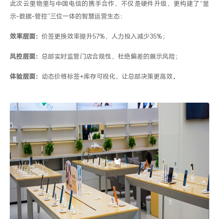
此次云里物里与中国电信的
携手
合作，不仅是硬件升级，更构建了
“
显
示
-
数据
-
管控
”
三位一体的智慧运营生态：
效率层面：
价签更换效率提升
57
%
，人力投入减少
35
%
；
风控层面：
总部实时监管门店合规性，杜绝
偏差的
展示风险；
体验层面：
动态价格标签
+
库存可视化，让
总部
决策更高效。