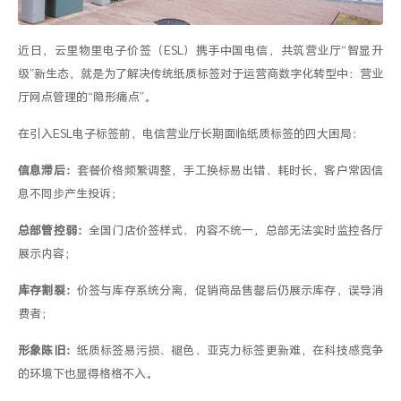
近日，
云里物里电子价签（
ESL
）
携手中国电信，共筑营业厅
“智显升
级”新生态，就是为了解决
传统纸质标签
对于运营商数字化转型中
：营业
厅
网点
管理的
“
隐形痛点
”。
在引入
ESL
电子
标
签
前，电信营业厅长期面临纸质标签的四大困局：
信息滞后：
套餐价格频繁调整，手工换标易出错、耗时长，客户常因信
息不同步产生投诉；
总部管控弱：
全国门店价签样式、内容不统一，总部无法实时监控各厅
展示内容；
库存割裂：
价签与库存系统分离，促销商品售罄后仍展示库存，误导消
费者；
形象陈旧：
纸质标签易污损、褪色
、亚克力标签更新难，
在科技感
竞争
的环境下也
显得格格不入。