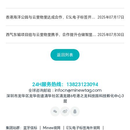
香港海洋公园与云里物里达成合作，ESL电子标签开启
2025年07月17日
零售新篇章
西气东输项目组与云里物里携手，合作提升仓储智显升
2025年07月30日
级与管理效率
返回列表
24H服务热线：13823123094
全球咨询邮箱：infocn@minewtag.com
深圳市龙华区龙华街道清华社区清龙路6号港之龙科技园科技孵化中心3
层
集团站群：
蓝牙信标
Minew官网
ESL电子标签海外官网