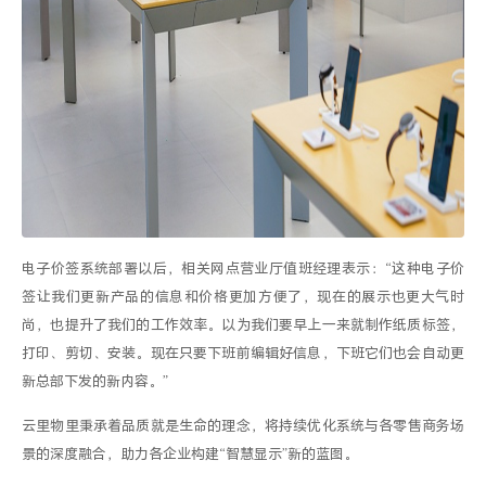
电子价签系统
部署以后，相关网点营业厅值班经理
表示：
“这种
电子价
签
让我们更新产品的信息和价格更加方便了，现在的展示也更大气时
尚，也提升了我们的工作效率。以为我们要早上一来就制作纸质标签，
打印、剪切、安装。现在只要下班前编辑好信息，下班它们也会自动更
新总部下发的新内容。
”
云里物里秉承着品质就是生命的理念，
将持续优化系统与
各零售商
务场
景的深度融合，助力
各企业
构建
“智慧显示”新的蓝图。