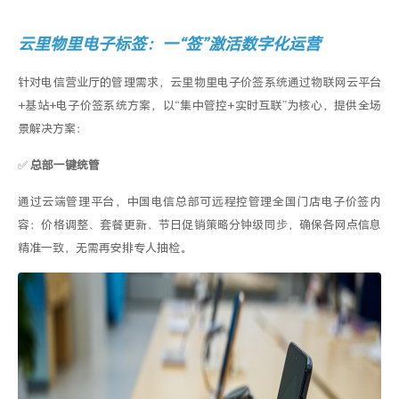
云里物里
电子
标
签
：一
“
签
”
激活数字化运营
针对电信营业厅的管理需求，云里物里
电子价签系统
通过
物联网云平台
+
基站
+
电子价签系统方案，
以
“
集中管控
+
实时互联
”
为核心，提供全场
景解决方案：
✅
总部一键统管
通过云端管理平台，中国电信总部可远程控
管理
全国门店电子价签内
容
：价格调整、
套餐更新、节日促销策略分钟级同步，确保
各网点
信息
精准一致
，无需再安排专人抽检。