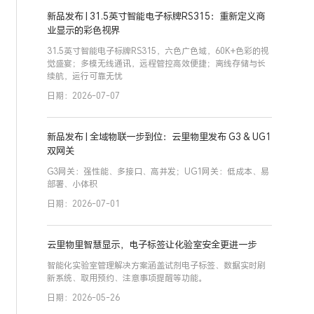
新品发布 | 31.5英寸智能电子标牌RS315：重新定义商
业显示的彩色视界
31.5英寸智能电子标牌RS315，六色广色域，60K+色彩的视
觉盛宴；多模无线通讯，远程管控高效便捷；离线存储与长
续航，运行可靠无忧
日期：2026-07-07
新品发布 | 全域物联一步到位：云里物里发布 G3 & UG1
双网关
G3网关：强性能、多接口、高并发；UG1网关：低成本、易
部署、小体积
日期：2026-07-01
云里物里智慧显示，电子标签让化验室安全更进一步
智能化实验室管理解决方案涵盖试剂电子标签、数据实时刷
新系统、取用预约、注意事项提醒等功能。
日期：2026-05-26