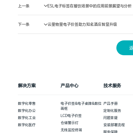
上一条
ESL电子标签在餐饮场景中的应用前景展望与分析
下一条
云里物里电子价签助力知名酒庄智显升级
解决方案
产品中心
技术服务
数字化零售
电子价签&电子桌牌&数位
产品手册
画框
数字化办公
定制化服务
LCD电子价签
数字化工业
问题答疑
仓储警示灯
数字化医疗
安装部署流程
无线监控终端
服务保障