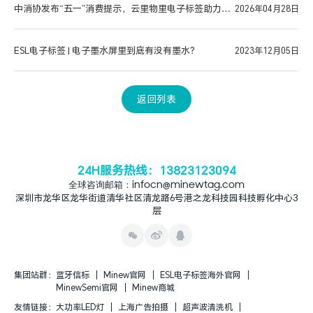
中消协发布“五一”消费提示，云里物里电子标签助力智
2026年04月28日
显升级
ESL电子标签 | 电子墨水屏里到底有没有墨水？
2023年12月05日
返回列表
24H服务热线：13823123094
全球咨询邮箱：infocn@minewtag.com
深圳市龙华区龙华街道清华社区清龙路6号港之龙科技园科技孵化中心3
层
集团站群：
蓝牙信标
Minew官网
ESL电子标签海外官网
MinewSemi官网
Minew商城
友情链接：
大功率LED灯
上海广告拍摄
超声波清洗机