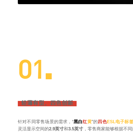
01
■
轻薄有型，四色创新
针对不同零售场景的需求，“
黑白
红
黄
”的
四色
ESL
电子标
灵活显示空间的
2.9
英寸
和
3.5
英寸
，零售商家能够根据不同