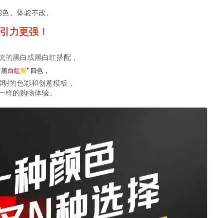
四色，体验不改，
引力更强！
统的黑白或黑白红搭配，
“
”
，
黑白
红
黄
四色
鲜明的色彩和创意模板，
一样的购物体验。