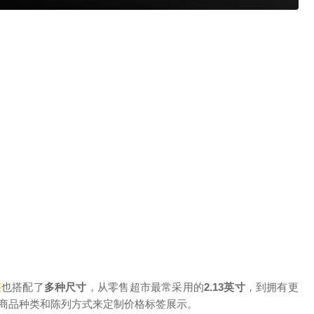
签
也搭配了
多种尺寸
，从零售超市最常采用的
2.13
英寸
，到拥有更
商品种类和陈列方式来定制价格标签展示。