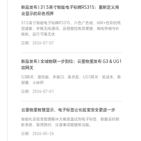
新品发布 | 31.5英寸智能电子标牌RS315：重新定义商
业显示的彩色视界
31.5英寸智能电子标牌RS315，六色广色域，60K+色彩的视
觉盛宴；多模无线通讯，远程管控高效便捷；离线存储与长
续航，运行可靠无忧
日期：2026-07-07
新品发布 | 全域物联一步到位：云里物里发布 G3 & UG1
双网关
G3网关：强性能、多接口、高并发；UG1网关：低成本、易
部署、小体积
日期：2026-07-01
云里物里智慧显示，电子标签让化验室安全更进一步
智能化实验室管理解决方案涵盖试剂电子标签、数据实时刷
新系统、取用预约、注意事项提醒等功能。
日期：2026-05-26