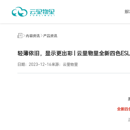
为
零
解
售
商
显
增
添
内容资讯
产品资讯
缤
纷
活
轻薄依旧，显示更出彩 | 云里物里全新四色ES
力
日期：2023-12-16
来源：云里物里
全新四