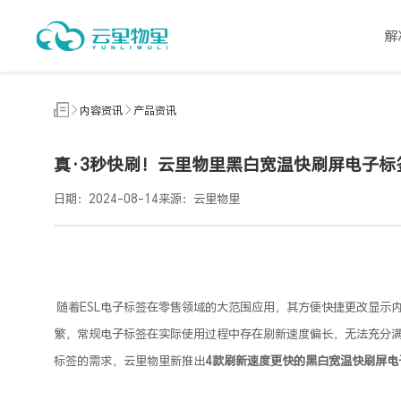
内
容
解
资
讯
内容资讯
产品资讯
真·3秒快刷！云里物里黑白宽温快刷屏电子标
日期：2024-08-14
来源：云里物里
随着
ESL电子标签
在零售领域的大范围应用，其方便快捷更改显示
繁，常规电子标签在实际使用过程中存在刷新速度偏长，无法充分
标签的需求，云里物里新推出
4款刷新速度更快的黑白宽温快刷屏电