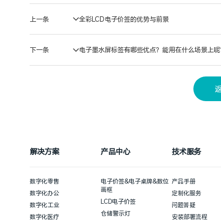
上一条
全彩LCD电子价签的优势与前景
下一条
电子墨水屏标签有哪些优点？能用在什么场景上呢
解决方案
产品中心
技术服务
数字化零售
电子价签&电子桌牌&数位
产品手册
画框
数字化办公
定制化服务
LCD电子价签
数字化工业
问题答疑
仓储警示灯
数字化医疗
安装部署流程