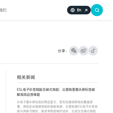
我们
En
分享：
相关新闻
ESL电子价签赋能仓储式商超：云里物里墨水屏标签破
解高效运营难题
从电子墨水屏标签的稳定显示，到无线通信网络的覆盖部
署，再到后台管理系统的智能调度，云里物里ESL电子价签系
统以其高可靠性、高效率和低维护成本，正成为仓储式商超