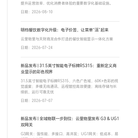
提升运营效率、优化消费者体验的重要数字化基础设施。
日期：2026-08-10
明档餐饮数字化升级：电子价签，让菜单“活”起来
云里物里与天财商龙合作打造的餐饮智能显示一体化方案
日期：2026-07-24
新品发布 | 31.5英寸智能电子标牌RS315：重新定义商
业显示的彩色视界
31.5英寸智能电子标牌RS315，六色广色域，60K+色彩的视
觉盛宴；多模无线通讯，远程管控高效便捷；离线存储与长
续航，运行可靠无忧
日期：2026-07-07
新品发布 | 全域物联一步到位：云里物里发布 G3 & UG1
双网关
G3网关：强性能、多接口、高并发；UG1网关：低成本、易