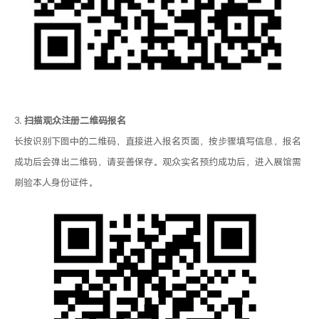
3.
扫描观众注册二维码报名
长按识别下图中的二维码，直接进入报名页面，按步骤填写信息，报名
成功后会弹出二维码，请妥善保存。观众实名预约成功后，进入展馆需
刷验本人身份证件。