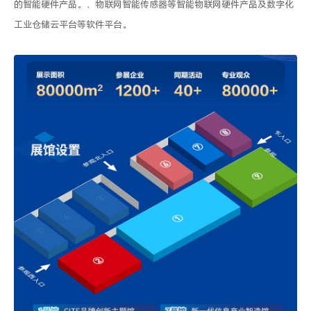
的智能硬件产品。
、
物联网
智能
传感器
等
智能
物联网
硬件
产品
及
数字化
工业
仓储
云
平台
等
软件
平台。