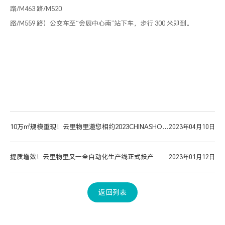
路
/M463
路
/M520
路
/M559
路）公交车至
“
会展中心南
”
站下车，步行
300
米即到。
10万㎡规模重现！云里物里邀您相约2023CHINASHOP
2023年04月10日
重庆零售展！
提质增效！云里物里又一全自动化生产线正式投产
2023年01月12日
返回列表