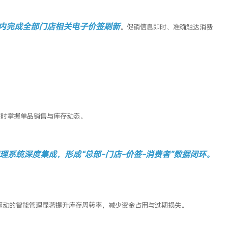
内完成全部门店相关电子价签刷新
。促销信息即时、准确触达消费
实时掌握单品销售与库存动态。
理系统深度集成，形成“总部
-
门店
-
价签
-
消费者”数据闭环。
驱动的智能管理显著提升库存周转率，减少资金占用与过期损失。