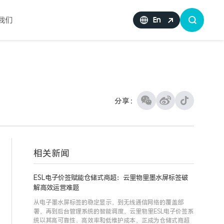
我们
En
分享：
相关新闻
ESL电子价签赋能仓储式商超：云里物里墨水屏标签破
解高效运营难题
从电子墨水屏标签的稳定显示，到无线通信网络的覆盖部
署，再到后台管理系统的智能调度，云里物里ESL电子价签系
统以其高可靠性、高效率和低维护成本，正成为仓储式商超