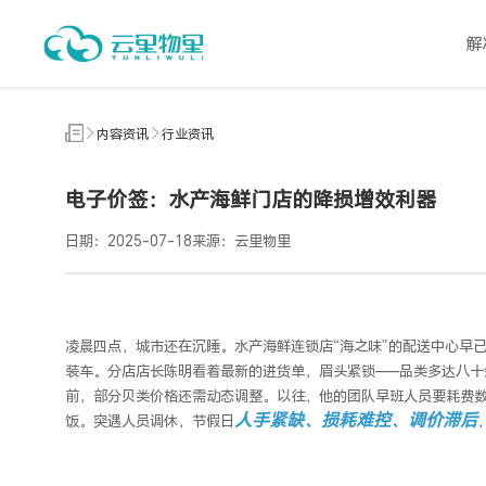
内
容
解
资
讯
内容资讯
行业资讯
电子价签：水产海鲜门店的降损增效利器
日期：2025-07-18
来源：云里物里
凌晨四点，城市还在沉睡。水产海鲜连锁店
“海之味”的配送中心早
装车。
分店
店长陈明看着最新的进货单，眉头紧锁
——品类多达八
前，部分贝类价格还需动态调整。以往，他的团队早班人员要耗费
人手紧缺、损耗难控、调价滞后
饭。突遇人员调休，节假日