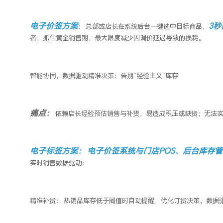
电子价签
方案
3
秒
：
总部或店长在系统后台一键选中目标商品，
者，抓住黄金销售期，最大限度减少因调价延迟导致的损耗。
智能协同，数据驱动精准决策：告别
“经验主义”库存
痛点：
依赖店长经验预估销售与补货，易造成积压或缺货；无法
电子标签
方案：
电子价签系统
与门店
POS
、后台库存管
实时销售数据驱动：
精准补货：
热销品库存低于阈值时自动提醒，优化订货决策。数据