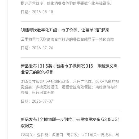
提升运营效率、优化消费者体验的重要数字化基础设施。
日期：2026-08-10
明档餐饮数字化升级：电子价签，让菜单“活”起来
云里物里与天财商龙合作打造的餐饮智能显示一体化方案
日期：2026-07-24
新品发布 | 31.5英寸智能电子标牌RS315：重新定义商
业显示的彩色视界
31.5英寸智能电子标牌RS315，六色广色域，60K+色彩的视
觉盛宴；多模无线通讯，远程管控高效便捷；离线存储与长
续航，运行可靠无忧
日期：2026-07-07
新品发布 | 全域物联一步到位：云里物里发布 G3 & UG1
双网关
G3网关：强性能、多接口、高并发；UG1网关：低成本、易