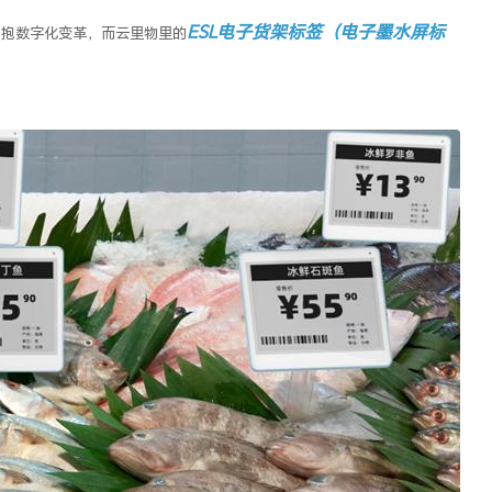
ESL
电子货架标签
（
电子墨水屏标
拥抱数字化变革，而
云里物里
的