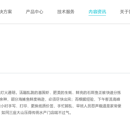
决方案
产品中心
技术服务
内容资讯
关于
已灯火通明。活蹦乱跳的基围虾、肥美的生蚝、鲜亮的石斑鱼正被快速分拣
十余种，部分海捕鱼鲜度稍逊，必须
尽快出完；而根据经验，下午客流高峰
数小时手写、打印、更换纸质价签，手忙脚乱，早班人员怨声载道是家常便
，如同三座大山压得传统水产门店喘不过气。